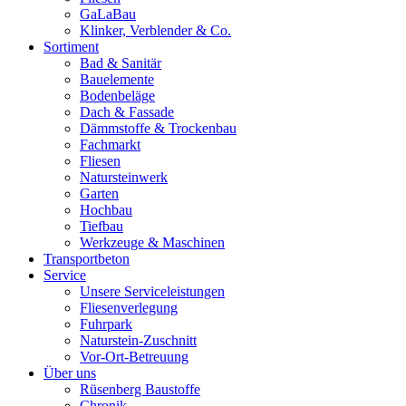
GaLaBau
Klinker, Verblender & Co.
Sortiment
Bad & Sanitär
Bauelemente
Bodenbeläge
Dach & Fassade
Dämmstoffe & Trockenbau
Fachmarkt
Fliesen
Natursteinwerk
Garten
Hochbau
Tiefbau
Werkzeuge & Maschinen
Transportbeton
Service
Unsere Serviceleistungen
Fliesenverlegung
Fuhrpark
Naturstein-Zuschnitt
Vor-Ort-Betreuung
Über uns
Rüsenberg Baustoffe
Chronik