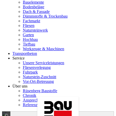
Bauelemente
Bodenbeläge
Dach & Fassade
Dämmstoffe & Trockenbau
Fachmarkt
Fliesen
Natursteinwerk
Garten
Hochbau
Tiefbau
Werkzeuge & Maschinen
Transportbeton
Service
Unsere Serviceleistungen
Fliesenverlegung
Fuhrpark
Naturstein-Zuschnitt
Vor-Ort-Betreuung
Über uns
Rüsenberg Baustoffe
Chronik
Ansprechpartner
Referenzen
©
Baumit GmbH