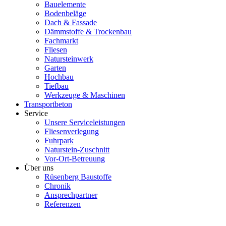
Bauelemente
Bodenbeläge
Dach & Fassade
Dämmstoffe & Trockenbau
Fachmarkt
Fliesen
Natursteinwerk
Garten
Hochbau
Tiefbau
Werkzeuge & Maschinen
Transportbeton
Service
Unsere Serviceleistungen
Fliesenverlegung
Fuhrpark
Naturstein-Zuschnitt
Vor-Ort-Betreuung
Über uns
Rüsenberg Baustoffe
Chronik
Ansprechpartner
Referenzen